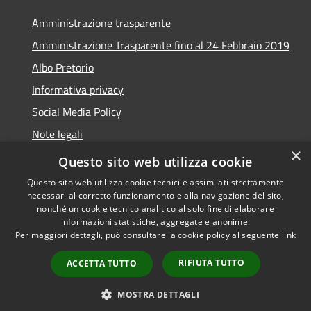
Amministrazione trasparente
Amministrazione Trasparente fino al 24 Febbraio 2019
Albo Pretorio
Informativa privacy
Social Media Policy
Note legali
×
Dichiarazione di accessibilità
Questo sito web utilizza cookie
Questo sito web utilizza cookie tecnici e assimilati strettamente
necessari al corretto funzionamento e alla navigazione del sito,
nonché un cookie tecnico analitico al solo fine di elaborare
informazioni statistiche, aggregate e anonime.
RSS
Copyright © 2026 • Comune di
Per maggiori dettagli, può consultare la cookie policy al seguente
link
Accessibilità
Turate • Powered by
Privacy
Municipium
Accesso
•
RIFIUTA TUTTO
ACCETTA TUTTO
Cookie
redazione
Mappa del sito
MOSTRA DETTAGLI