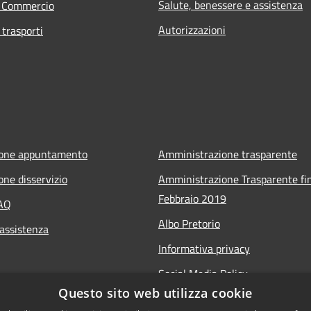
Salute, benessere e assistenza
e Commercio
Autorizzazioni
 trasporti
ione appuntamento
Amministrazione trasparente
one disservizio
Amministrazione Trasparente fin
Febbraio 2019
FAQ
Albo Pretorio
 assistenza
Informativa privacy
Social Media Policy
Questo sito web utilizza cookie
Note legali