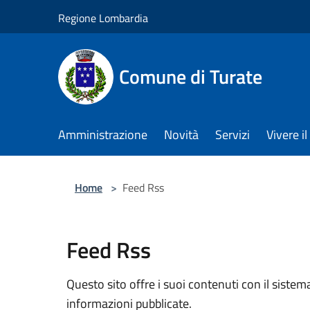
Salta al contenuto principale
Regione Lombardia
Comune di Turate
Amministrazione
Novità
Servizi
Vivere 
Home
>
Feed Rss
Feed Rss
Questo sito offre i suoi contenuti con il sist
informazioni pubblicate.