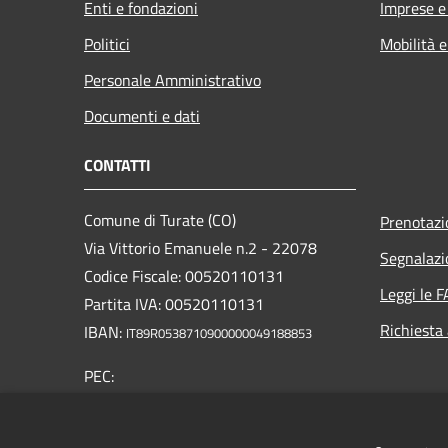
Enti e fondazioni
Imprese 
Politici
Mobilità e
Personale Amministrativo
Documenti e dati
CONTATTI
Comune di Turate (CO)
Prenotaz
Via Vittorio Emanuele n.2 - 22078
Segnalazi
Codice Fiscale: 00520110131
Leggi le 
Partita IVA: 00520110131
Richiesta
IBAN:
IT89R0538710900000049188853
PEC:
comune.turate@pec.provincia.como.it
Centralino Unico: +39 02 96425211