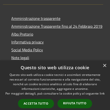
Amministrazione trasparente
Amministrazione Trasparente fino al 24 Febbraio 2019
Albo Pretorio
Informativa privacy
Social Media Policy
Note legali
×
Dichiarazione di accessibilità
Questo sito web utilizza cookie
Questo sito web utilizza cookie tecnici e assimilati strettamente
necessari al corretto funzionamento e alla navigazione del sito,
nonché un cookie tecnico analitico al solo fine di elaborare
informazioni statistiche, aggregate e anonime.
RSS
Copyright © 2026 • Comune di
Per maggiori dettagli, può consultare la cookie policy al seguente
link
Accessibilità
Turate • Powered by
Privacy
Municipium
Accesso
•
RIFIUTA TUTTO
ACCETTA TUTTO
Cookie
redazione