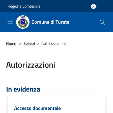
Salta al contenuto principale
Regione Lombardia
Comune di Turate
Home
>
Servizi
>
Autorizzazioni
Autorizzazioni
In evidenza
Accesso documentale