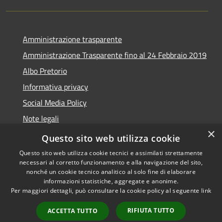
Amministrazione trasparente
Amministrazione Trasparente fino al 24 Febbraio 2019
Albo Pretorio
Informativa privacy
Social Media Policy
Note legali
×
Dichiarazione di accessibilità
Questo sito web utilizza cookie
Questo sito web utilizza cookie tecnici e assimilati strettamente
necessari al corretto funzionamento e alla navigazione del sito,
nonché un cookie tecnico analitico al solo fine di elaborare
informazioni statistiche, aggregate e anonime.
RSS
Copyright © 2026 • Comune di
Per maggiori dettagli, può consultare la cookie policy al seguente
link
Accessibilità
Turate • Powered by
Privacy
Municipium
Accesso
•
RIFIUTA TUTTO
ACCETTA TUTTO
Cookie
redazione