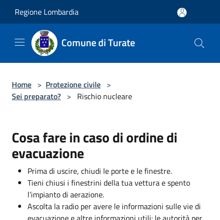
Salta al contenuto principale
Regione Lombardia
Comune di Turate
Home
>
Protezione civile
>
Sei preparato?
>
Rischio nucleare
Cosa fare in caso di ordine di
evacuazione
Prima di uscire, chiudi le porte e le finestre.
Tieni chiusi i finestrini della tua vettura e spento
l’impianto di aerazione.
Ascolta la radio per avere le informazioni sulle vie di
evacuazione e altre informazioni utili: le autorità per