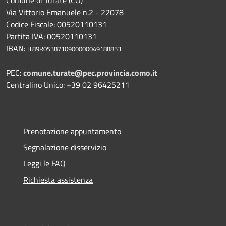
Comune di Turate (CO)
Via Vittorio Emanuele n.2 - 22078
Codice Fiscale: 00520110131
Partita IVA: 00520110131
IBAN:
IT89R0538710900000049188853
PEC:
comune.turate@pec.provincia.como.it
Centralino Unico: +39 02 96425211
Prenotazione appuntamento
Segnalazione disservizio
Leggi le FAQ
Richiesta assistenza