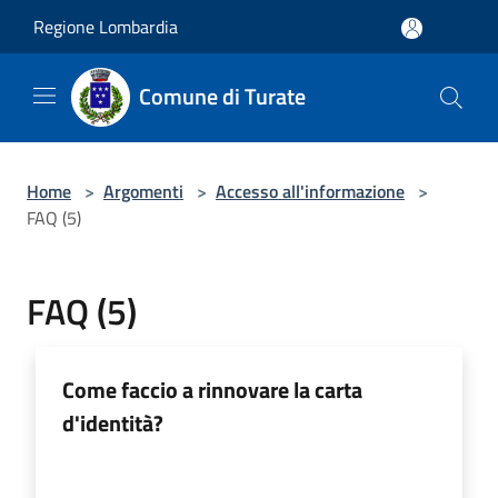
Salta al contenuto principale
Regione Lombardia
Comune di Turate
Home
>
Argomenti
>
Accesso all'informazione
>
FAQ (5)
FAQ (5)
Come faccio a rinnovare la carta
d'identità?