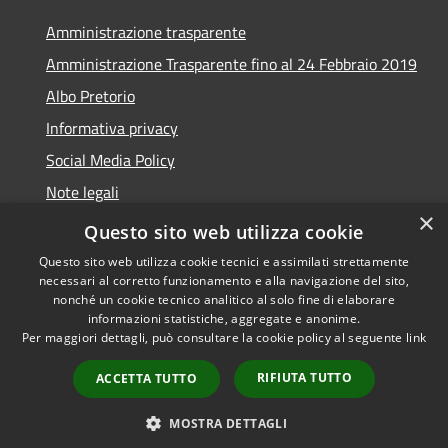
Amministrazione trasparente
Amministrazione Trasparente fino al 24 Febbraio 2019
Albo Pretorio
Informativa privacy
Social Media Policy
Note legali
×
Dichiarazione di accessibilità
Questo sito web utilizza cookie
Questo sito web utilizza cookie tecnici e assimilati strettamente
necessari al corretto funzionamento e alla navigazione del sito,
nonché un cookie tecnico analitico al solo fine di elaborare
informazioni statistiche, aggregate e anonime.
RSS
Copyright © 2026 • Comune di
Per maggiori dettagli, può consultare la cookie policy al seguente
link
Accessibilità
Turate • Powered by
Privacy
Municipium
Accesso
•
RIFIUTA TUTTO
ACCETTA TUTTO
Cookie
redazione
Mappa del sito
MOSTRA DETTAGLI