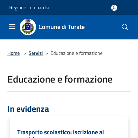
Salta al contenuto principale
Regione Lombardia
Comune di Turate
Home
>
Servizi
>
Educazione e formazione
Educazione e formazione
In evidenza
Trasporto scolastico: iscrizione al