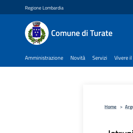
Salta al contenuto principale
Regione Lombardia
Comune di Turate
Amministrazione
Novità
Servizi
Vivere 
Home
>
Arg