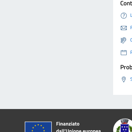
Cont
Prob