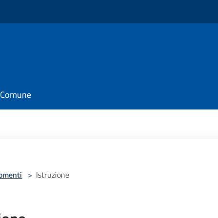
il Comune
omenti
>
Istruzione