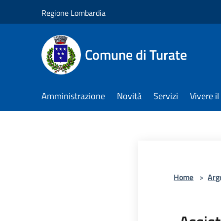
Salta al contenuto principale
Regione Lombardia
Comune di Turate
Amministrazione
Novità
Servizi
Vivere 
Home
>
Arg