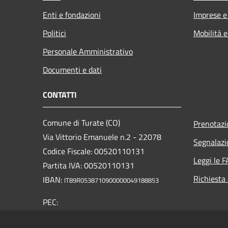
Enti e fondazioni
Imprese 
Politici
Mobilità e
Personale Amministrativo
Documenti e dati
CONTATTI
Comune di Turate (CO)
Prenotaz
Via Vittorio Emanuele n.2 - 22078
Segnalazi
Codice Fiscale: 00520110131
Leggi le 
Partita IVA: 00520110131
Richiesta
IBAN:
IT89R0538710900000049188853
PEC:
comune.turate@pec.provincia.como.it