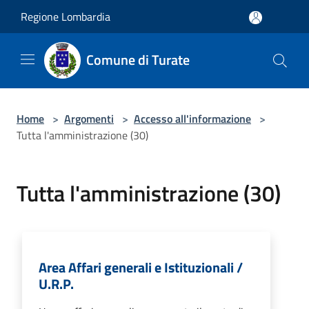
Salta al contenuto principale
Regione Lombardia
Comune di Turate
Home
>
Argomenti
>
Accesso all'informazione
>
Tutta l'amministrazione (30)
Tutta l'amministrazione (30)
Area Affari generali e Istituzionali /
U.R.P.