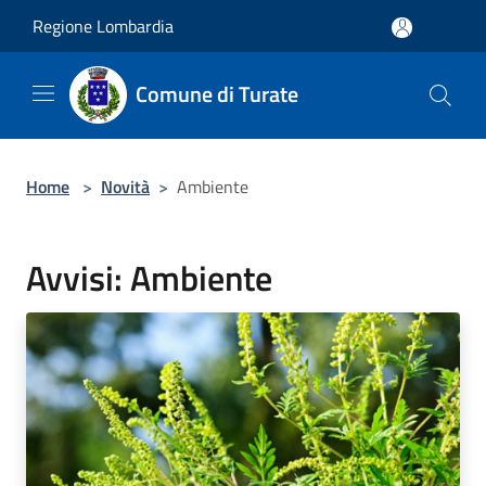
Salta al contenuto principale
Regione Lombardia
Comune di Turate
Home
>
Novità
>
Ambiente
Avvisi: Ambiente