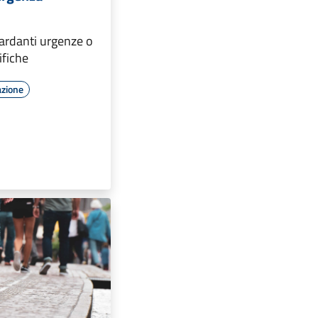
uardanti urgenze o
fiche
azione