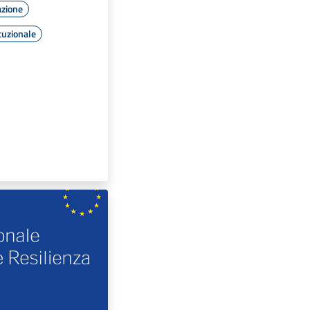
azione
tuzionale