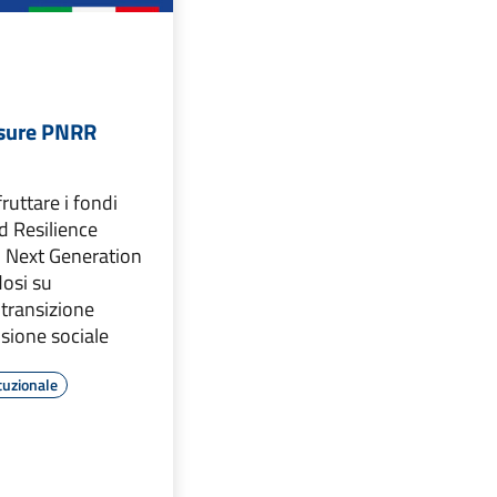
isure PNRR
fruttare i fondi
d Resilience
el Next Generation
osi su
 transizione
usione sociale
tuzionale